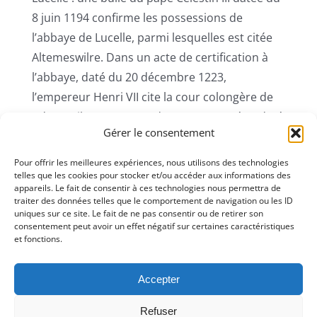
8 juin 1194 confirme les possessions de
l’abbaye de Lucelle, parmi lesquelles est citée
Altemeswilre. Dans un acte de certification à
l’abbaye, daté du 20 décembre 1223,
l’empereur Henri VII cite la cour colongère de
Admeswilre ; un autre, du pape Honoré III, daté
Gérer le consentement
du 9 mai 1224, fait mention de la grangia de
Attemiswilr.
Pour offrir les meilleures expériences, nous utilisons des technologies
telles que les cookies pour stocker et/ou accéder aux informations des
appareils. Le fait de consentir à ces technologies nous permettra de
traiter des données telles que le comportement de navigation ou les ID
uniques sur ce site. Le fait de ne pas consentir ou de retirer son
consentement peut avoir un effet négatif sur certaines caractéristiques
et fonctions.
Accepter
Copyright 2021 |
Mairie
Refuser
d’Attenschwiller
Création
IN Connexion
| Tous