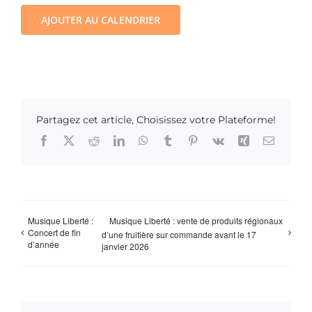
AJOUTER AU CALENDRIER
Partagez cet article, Choisissez votre Plateforme!
Facebook
X
Reddit
LinkedIn
WhatsApp
Tumblr
Pinterest
Vk
Xing
Email
Musique Liberté :
Musique Liberté : vente de produits régionaux
Concert de fin
d’une fruitière sur commande avant le 17
d’année
janvier 2026