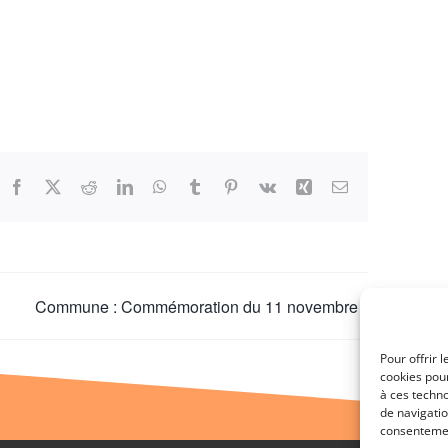
Facebook
X
Reddit
LinkedIn
WhatsApp
Tumblr
Pinterest
Vk
Xing
Email
Commune : Commémoration du 11 novembre
Pour offrir 
cookies pour
à ces techn
de navigatio
consentement